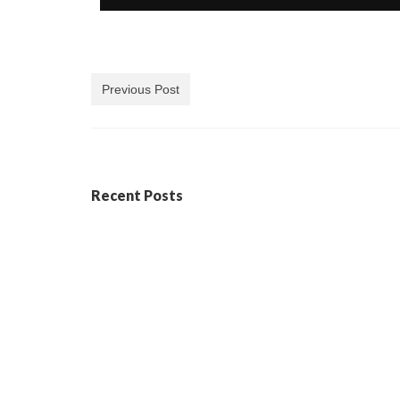
Previous Post
Recent Posts
En FADES fem ciència ciutadana
Activi
provín
5 maig, 2026
Democratitzem la ciència, impulsant
l’aprenentatge i l’acció comunitària
Un any
enfront de
de la D
reptes socioambientals comuns La
Federació d’Associacions