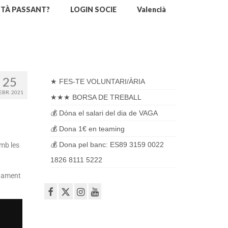
STÀ PASSANT?
LOGIN SOCIE
Valencià
25
★ FES-TE VOLUNTARI/ÀRIA
EBR. 2021
★★★ BORSA DE TREBALL
💰 Dóna el salari del dia de VAGA
💰 Dona 1€ en teaming
💰 Dona pel banc: ES89 3159 0022
amb les
1826 8111 5222
onament