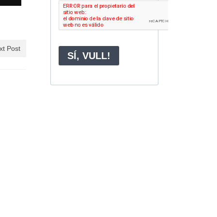
xt Post
ia de
bre, 2025
de...