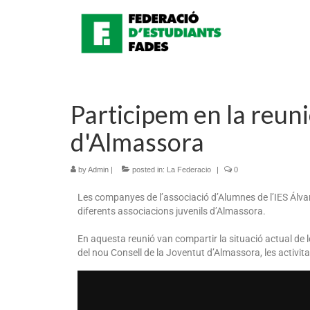
Participem en la reuni
d'Almassora
by
Admin
|
posted in:
La Federacio
|
0
Les companyes de l’associació d’Alumnes de l’IES Álvaro
diferents associacions juvenils d’Almassora.
En aquesta reunió van compartir la situació actual de 
del nou Consell de la Joventut d’Almassora, les activit