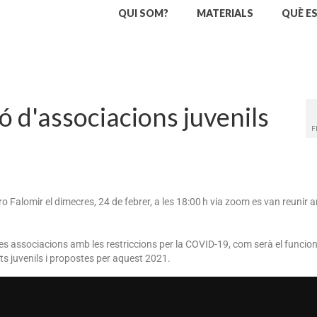
QUI SOM?
MATERIALS
QUÈ E
ó d'associacions juvenils
F
 Falomir el dimecres, 24 de febrer, a les 18:00 h via zoom es van reunir 
les associacions amb les restriccions per la COVID-19, com serà el funci
ats juvenils i propostes per aquest 2021.