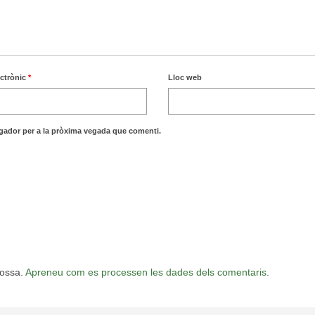
ectrònic
*
Lloc web
egador per a la pròxima vegada que comenti.
rossa.
Apreneu com es processen les dades dels comentaris
.