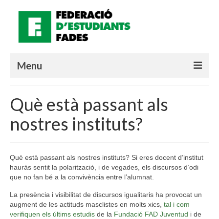
Menu
QUI SOM?
Què està passant als
MATERIALS
nostres instituts?
QUÈ ESTÀ PASSANT?
LOGIN SOCIE
Què està passant als nostres instituts? Si eres docent d’institut
hauràs sentit la polarització, i de vegades, els discursos d’odi
Valencià
que no fan bé a la convivència entre l’alumnat.
La presència i visibilitat de discursos igualitaris ha provocat un
augment de les actituds masclistes en molts xics,
tal i com
verifiquen els últims estudis
de la
Fundació FAD Juventud
i de