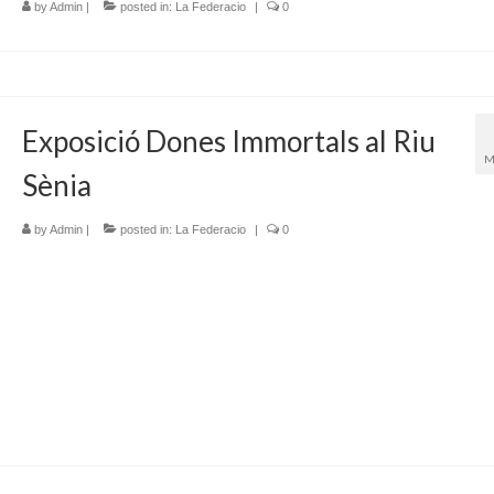
by
Admin
|
posted in:
La Federacio
|
0
Exposició Dones Immortals al Riu
M
Sènia
by
Admin
|
posted in:
La Federacio
|
0