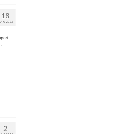
18
AIG 2022
uport
,
2