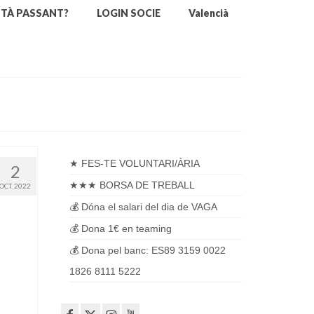
STÀ PASSANT?
LOGIN SOCIE
Valencià
★ FES-TE VOLUNTARI/ÀRIA
2
★★★ BORSA DE TREBALL
OCT. 2022
💰 Dóna el salari del dia de VAGA
💰 Dona 1€ en teaming
💰 Dona pel banc: ES89 3159 0022
1826 8111 5222