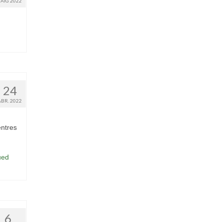
AIG 2022
24
ABR. 2022
entres
ued
6