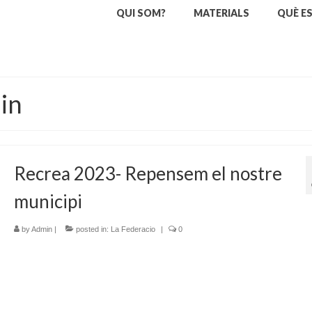
QUI SOM?
MATERIALS
QUÈ E
in
Recrea 2023- Repensem el nostre
municipi
by
Admin
|
posted in:
La Federacio
|
0