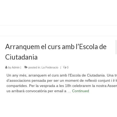
Arranquem el curs amb l’Escola de
Ciutadania
by
Admin
|
posted in:
La Federacio
|
0
Un any més, arranquem el curs amb l’Escola de Ciutadania. Una t
d’associacions pensada per ser un moment de reflexió conjunt i il·
compartides. Per la vesprada a les 18h celebrarem la nostra Asse
us arribarà convocatòria per email a …
Continued