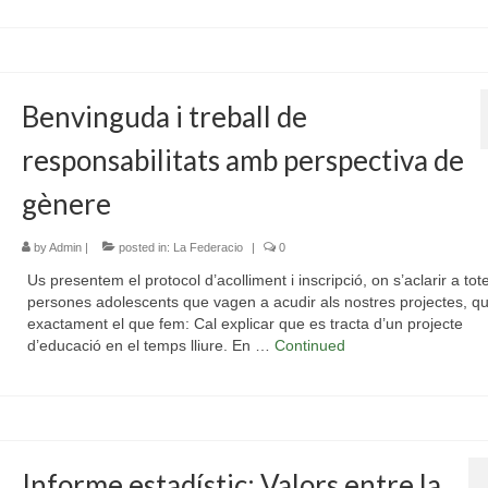
Benvinguda i treball de
responsabilitats amb perspectiva de
gènere
by
Admin
|
posted in:
La Federacio
|
0
Us presentem el protocol d’acolliment i inscripció, on s’aclarir a tot
persones adolescents que vagen a acudir als nostres projectes, q
exactament el que fem: Cal explicar que es tracta d’un projecte
d’educació en el temps lliure. En …
Continued
Informe estadístic: Valors entre la