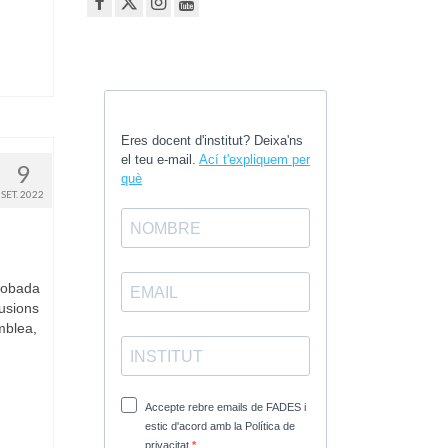
9
SET. 2022
robada
lusions
mblea,