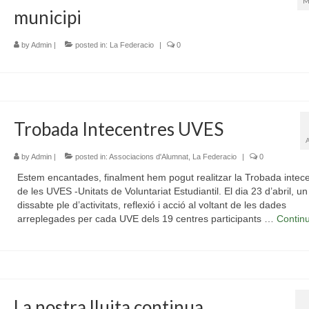
M
municipi
by
Admin
|
posted in:
La Federacio
|
0
Trobada Intecentres UVES
by
Admin
|
posted in:
Associacions d'Alumnat
,
La Federacio
|
0
Estem encantades, finalment hem pogut realitzar la Trobada intec
de les UVES -Unitats de Voluntariat Estudiantil. El dia 23 d’abril, un
dissabte ple d’activitats, reflexió i acció al voltant de les dades
arreplegades per cada UVE dels 19 centres participants …
Contin
La nostra lluita continua