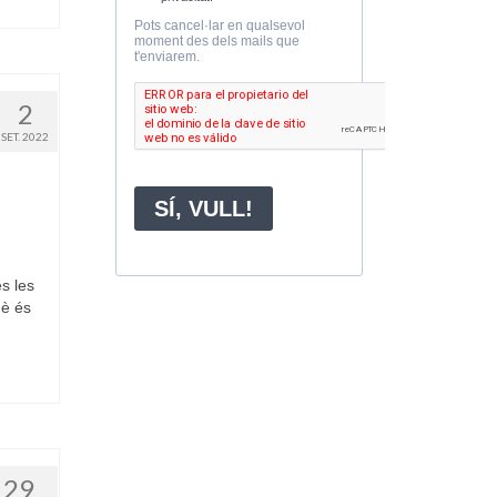
2
SET. 2022
es les
uè és
29