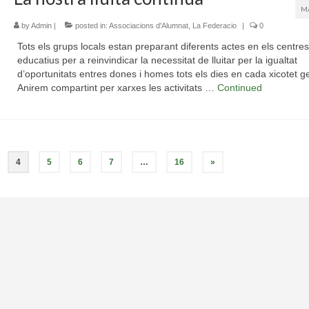
M
by
Admin
|
posted in:
Associacions d'Alumnat
,
La Federacio
|
0
Tots els grups locals estan preparant diferents actes en els centres
educatius per a reinvindicar la necessitat de lluitar per la igualtat
d’oportunitats entres dones i homes tots els dies en cada xicotet ge
Anirem compartint per xarxes les activitats …
Continued
4
5
6
7
…
16
»
.