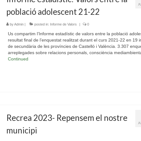
J
població adolescent 21-22
by
Admin
|
posted in:
Informe de Valors
|
0
Us compartim l’Informe estadístic de valors entre la població adole
resultat final de l’enquestat realitzat durant el curs 2021-22 en 19 in
de secundària de les províncies de Castelló i València. 3.307 enqu
arreplegades sobre relacions personals, consciència mediambienta
Continued
Recrea 2023- Repensem el nostre
J
municipi