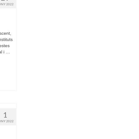
UNY 2022
scent,
stituts
estes
l i …
1
UNY 2022