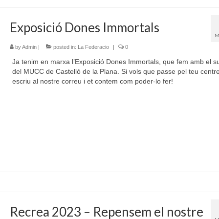
Exposició Dones Immortals
M
by
Admin
|
posted in:
La Federacio
|
0
Ja tenim en marxa l’Exposició Dones Immortals, que fem amb el s
del MUCC de Castelló de la Plana. Si vols que passe pel teu centre
escriu al nostre correu i et contem com poder-lo fer!
Recrea 2023 – Repensem el nostre