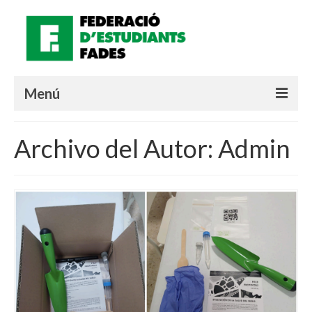
Menú
¿QUIENES SOMOS?
Archivo del Autor: Admin
MATERIALES
¿QUÉ ESTÁ PASANDO?
LOGIN SOCIE
Español