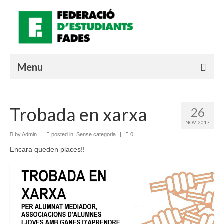
Menu
QUI SOM?
Trobada en xarxa
26
MATERIALS
NOV. 2017
QUÈ ESTÀ PASSANT?
by
Admin
|
posted in:
Sense categoria
|
0
Encara queden places!!
LOGIN SOCIE
Valencià