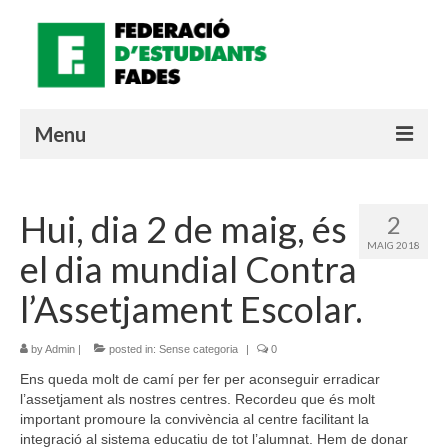
Menu
QUI SOM?
Hui, dia 2 de maig, és
2
MATERIALS
MAIG 2018
el dia mundial Contra
QUÈ ESTÀ PASSANT?
l’Assetjament Escolar.
LOGIN SOCIE
by
Admin
|
posted in:
Sense categoria
|
0
Valencià
Ens queda molt de camí per fer per aconseguir erradicar
l’assetjament als nostres centres. Recordeu que és molt
important promoure la convivència al centre facilitant la
integració al sistema educatiu de tot l’alumnat. Hem de donar