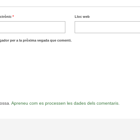
ectrònic
*
Lloc web
egador per a la pròxima vegada que comenti.
rossa.
Apreneu com es processen les dades dels comentaris
.
.