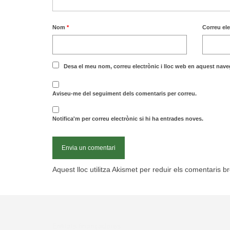
Nom
*
Correu el
Desa el meu nom, correu electrònic i lloc web en aquest nav
Aviseu-me del seguiment dels comentaris per correu.
Notifica'm per correu electrònic si hi ha entrades noves.
Aquest lloc utilitza Akismet per reduir els comentaris b
Entitats finançadores: