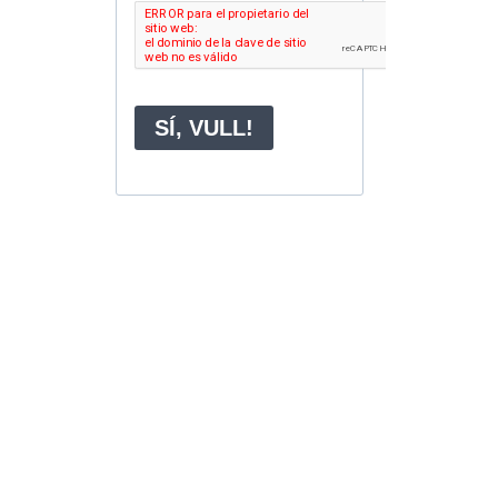
ia de
bre, 2025
de...
de la
na
re, 2025
r