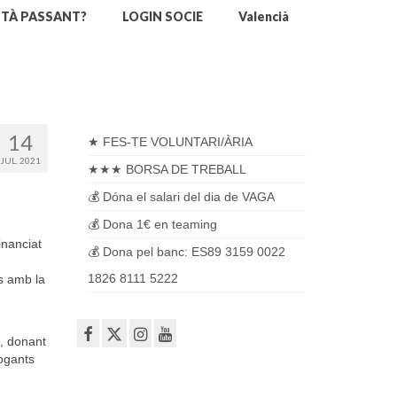
STÀ PASSANT?
LOGIN SOCIE
Valencià
14
★ FES-TE VOLUNTARI/ÀRIA
JUL. 2021
★★★ BORSA DE TREBALL
💰 Dóna el salari del dia de VAGA
💰 Dona 1€ en teaming
inanciat
💰 Dona pel banc: ES89 3159 0022
1826 8111 5222
ts amb la
s, donant
logants