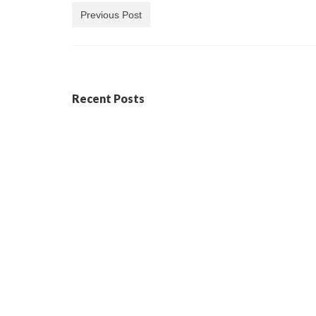
Previous Post
Recent Posts
En FADES fem ciència ciutadana
5 maig, 2026