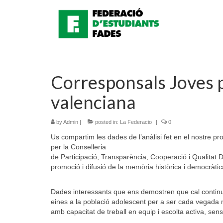
Corresponsals Joves 
valenciana
by
Admin
|
posted in:
La Federacio
|
0
Us compartim les dades de l’anàlisi fet en el nostre 
per la Conselleria
de Participació, Transparència, Cooperació i Qualitat D
promoció i difusió de la memòria històrica i democràtic
Dades interessants que ens demostren que cal continua
eines a la població adolescent per a ser cada vegada m
amb capacitat de treball en equip i escolta activa, sen