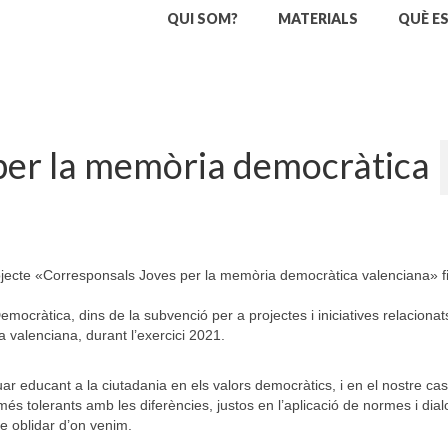
QUI SOM?
MATERIALS
QUÈ E
per la memòria democràtica
projecte «Corresponsals Joves per la memòria democràtica valenciana» f
emocràtica, dins de la subvenció per a projectes i iniciatives relaciona
a valenciana, durant l’exercici 2021.
r educant a la ciutadania en els valors democràtics, i en el nostre ca
és tolerants amb les diferències, justos en l’aplicació de normes i dia
se oblidar d’on venim.