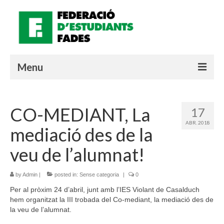
Menu
QUI SOM?
CO-MEDIANT, La
17
MATERIALS
ABR. 2018
mediació des de la
QUÈ ESTÀ PASSANT?
veu de l’alumnat!
LOGIN SOCIE
by
Admin
|
posted in:
Sense categoria
|
0
Valencià
Per al pròxim 24 d’abril, junt amb l’IES Violant de Casalduch
hem organitzat la III trobada del Co-mediant, la mediació des de
la veu de l’alumnat.