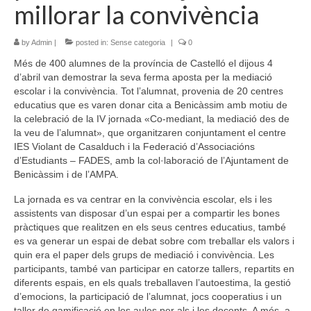
millorar la convivència
by
Admin
|
posted in:
Sense categoria
|
0
Més de 400 alumnes de la província de Castelló el dijous 4
d’abril van demostrar la seva ferma aposta per la mediació
escolar i la convivència. Tot l’alumnat, provenia de 20 centres
educatius que es varen donar cita a Benicàssim amb motiu de
la celebració de la IV jornada «Co-mediant, la mediació des de
la veu de l’alumnat», que organitzaren conjuntament el centre
IES Violant de Casalduch i la Federació d’Associacións
d’Estudiants – FADES, amb la col·laboració de l’Ajuntament de
Benicàssim i de l’AMPA.
La jornada es va centrar en la convivència escolar, els i les
assistents van disposar d’un espai per a compartir les bones
pràctiques que realitzen en els seus centres educatius, també
es va generar un espai de debat sobre com treballar els valors i
quin era el paper dels grups de mediació i convivència. Les
participants, també van participar en catorze tallers, repartits en
diferents espais, en els quals treballaven l’autoestima, la gestió
d’emocions, la participació de l’alumnat, jocs cooperatius i un
taller de gamificació en les aules per als i les docents. A més, a