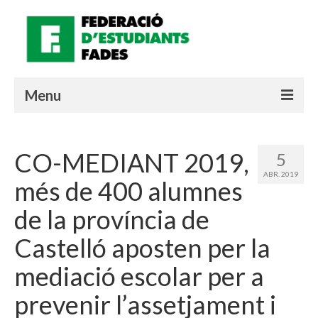
Menu
QUI SOM?
CO-MEDIANT 2019,
5
MATERIALS
ABR. 2019
més de 400 alumnes
QUÈ ESTÀ PASSANT?
de la província de
LOGIN SOCIE
Castelló aposten per la
Valencià
mediació escolar per a
prevenir l’assetjament i