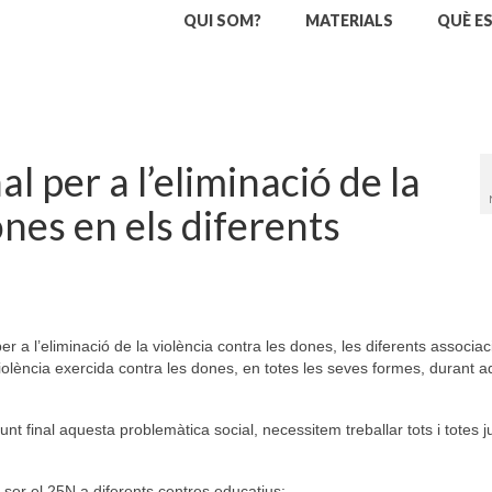
QUI SOM?
MATERIALS
QUÈ E
l per a l’eliminació de la
ones en els diferents
r a l’eliminació de la violència contra les dones, les diferents associa
olència exercida contra les dones, en totes les seves formes, durant a
nt final aquesta problemàtica social, necessitem treballar tots i totes j
 ser el 25N a diferents centres educatius: