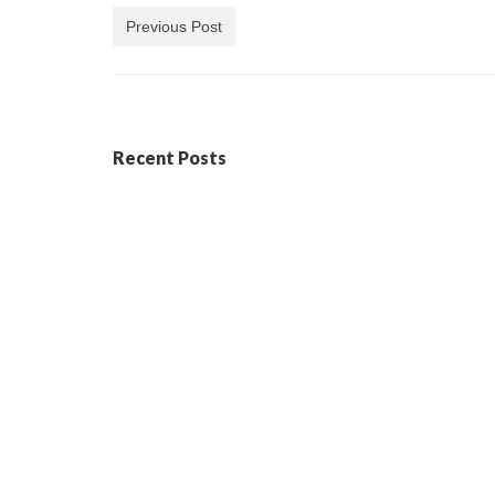
Previous Post
Recent Posts
En FADES fem ciència ciutadana
Activi
provín
5 maig, 2026
Democratitzem la ciència, impulsant
l’aprenentatge i l’acció comunitària
Un any
enfront de
de la D
reptes socioambientals comuns La
Federació d’Associacions
d’Estudiants...