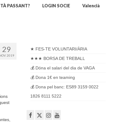
STÀ PASSANT?
LOGIN SOCIE
Valencià
29
★ FES-TE VOLUNTARI/ÀRIA
NOV. 2019
★★★ BORSA DE TREBALL
💰 Dóna el salari del dia de VAGA
💰 Dona 1€ en teaming
💰 Dona pel banc: ES89 3159 0022
1826 8111 5222
cions
quest
untes,