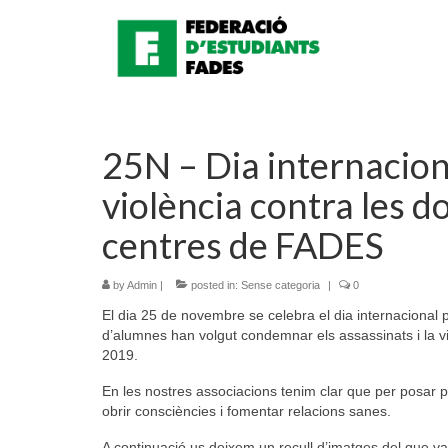
25N – Dia internaciona
violència contra les d
centres de FADES
by
Admin
|
posted in:
Sense categoria
|
0
El dia 25 de novembre se celebra el dia internacional pe
d’alumnes han volgut condemnar els assassinats i la vi
2019.
En les nostres associacions tenim clar que per posar pu
obrir consciències i fomentar relacions sanes.
A continuació us deixem un recull d’imatges del que va