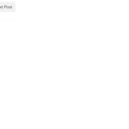
xt Post
ia de
bre, 2025
de...